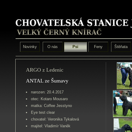
Novinky
O nás
Psi
Feny
Štěňata
ARGO z Ledenic
ANTAL ze Šumavy
narozen: 20.4.2017
otec: Kotaro Mousaro
matka: Coffee Jesstyno
Eye test clear
chovatel: Veronika Tykalová
majitel: Vladimír Vaněk