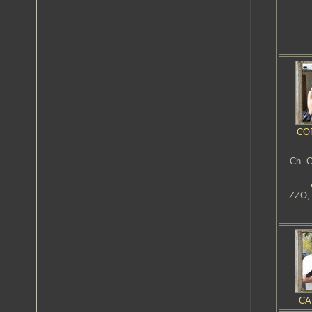
COF
Ch. 
ZZO,
CA