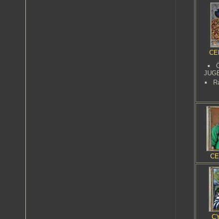
CE
JUG
R
CE
CY