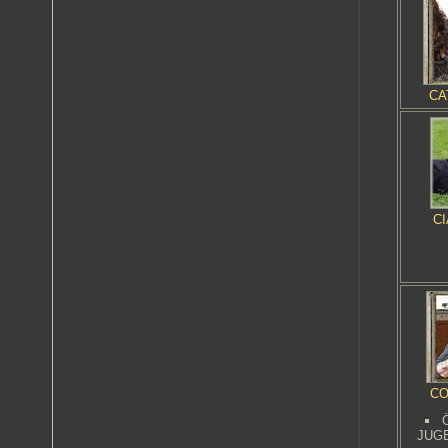
CA
CI
CO
JUG