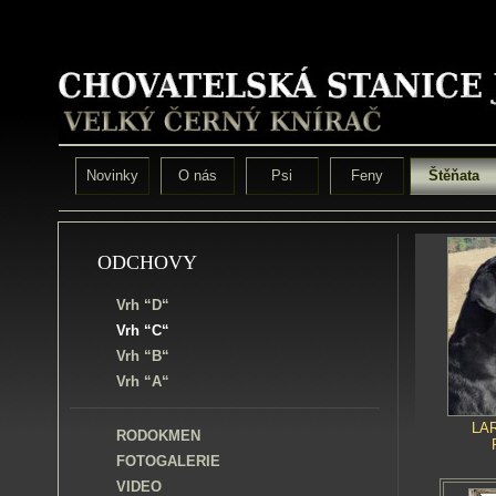
Novinky
O nás
Psi
Feny
Štěňata
ODCHOVY
Vrh “D“
Vrh “C“
Vrh “B“
Vrh “A“
LA
RODOKMEN
FOTOGALERIE
VIDEO