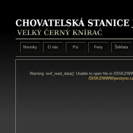
Novinky
O nás
Psi
Feny
Štěňata
Warning: exif_read_data(): Unable to open file in /DISK2/
/DISK2/WWW/jesstyno.cz/