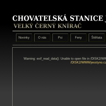
Novinky
O nás
Psi
Feny
Štěňata
Warning: exif_read_data(): Unable to open file in /DISK2/
/DISK2/WWW/jesstyno.cz/