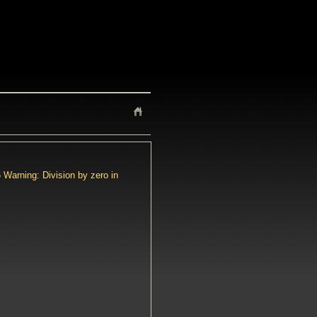
6
Warning: Division by zero in