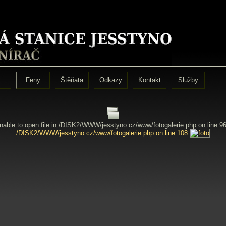
Feny
Štěňata
Odkazy
Kontakt
Služby
Unable to open file in /DISK2/WWW/jesstyno.cz/www/fotogalerie.php on line 9
/DISK2/WWW/jesstyno.cz/www/fotogalerie.php on line 108