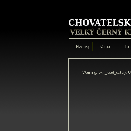
Novinky
O nás
Psi
Warning: exif_read_data(): 