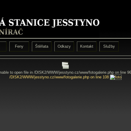
Feny
Štěňata
Odkazy
Kontakt
Služby
Unable to open file in /DISK2/WWW/jesstyno.cz/www/fotogalerie.php on line 9
/DISK2/WWW/jesstyno.cz/www/fotogalerie.php on line 108