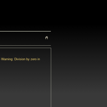
6
Warning: Division by zero in