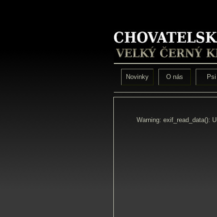
Novinky
O nás
Psi
Warning: exif_read_data(): 