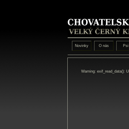
Novinky
O nás
Psi
Warning: exif_read_data(): 