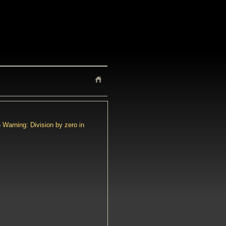
6
Warning: Division by zero in