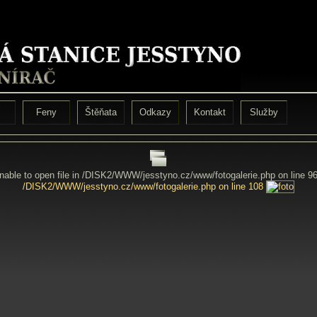
Feny
Štěňata
Odkazy
Kontakt
Služby
Unable to open file in /DISK2/WWW/jesstyno.cz/www/fotogalerie.php on line 9
/DISK2/WWW/jesstyno.cz/www/fotogalerie.php on line 108