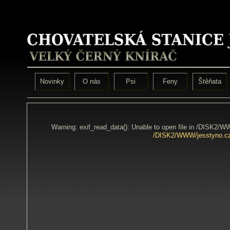
Novinky
O nás
Psi
Feny
Štěňata
Warning: exif_read_data(): Unable to open file in /DISK2/
/DISK2/WWW/jesstyno.cz/