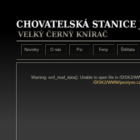
Novinky
O nás
Psi
Feny
Štěňata
Warning: exif_read_data(): Unable to open file in /DISK2/
/DISK2/WWW/jesstyno.cz/