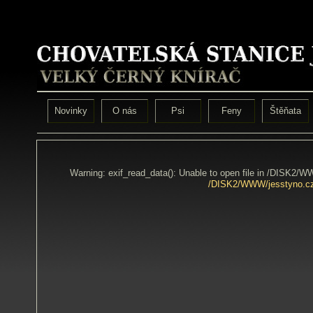
Novinky
O nás
Psi
Feny
Štěňata
Warning: exif_read_data(): Unable to open file in /DISK2/
/DISK2/WWW/jesstyno.cz/