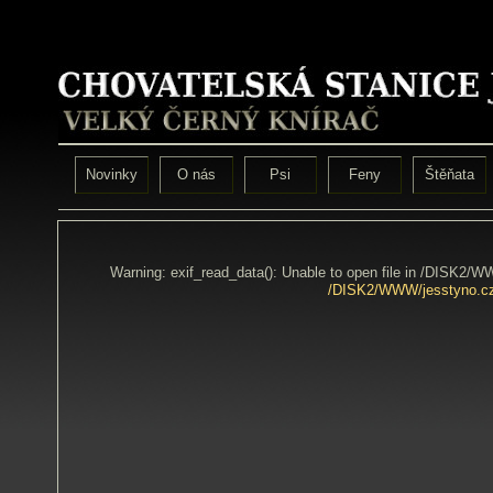
Novinky
O nás
Psi
Feny
Štěňata
Warning: exif_read_data(): Unable to open file in /DISK2/
/DISK2/WWW/jesstyno.cz/