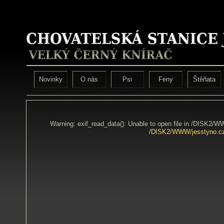
Novinky
O nás
Psi
Feny
Štěňata
Warning: exif_read_data(): Unable to open file in /DISK2/
/DISK2/WWW/jesstyno.cz/