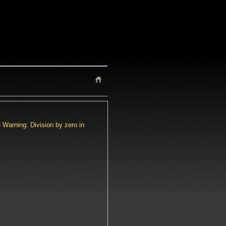
6
Warning: Division by zero in