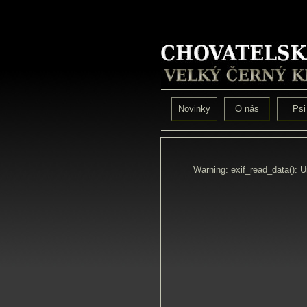
Novinky
O nás
Psi
Warning: exif_read_data(): 