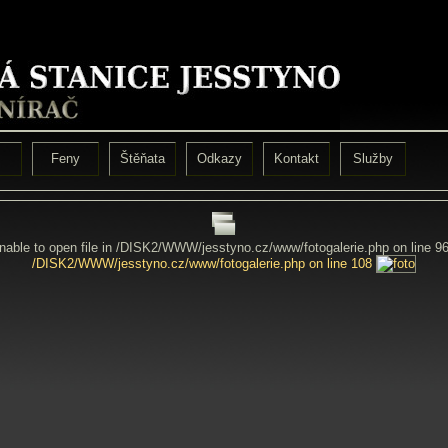
Feny
Štěňata
Odkazy
Kontakt
Služby
Unable to open file in /DISK2/WWW/jesstyno.cz/www/fotogalerie.php on line 9
/DISK2/WWW/jesstyno.cz/www/fotogalerie.php on line 108