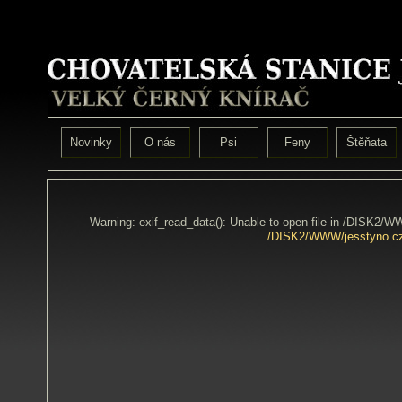
Novinky
O nás
Psi
Feny
Štěňata
Warning: exif_read_data(): Unable to open file in /DISK2/
/DISK2/WWW/jesstyno.cz/